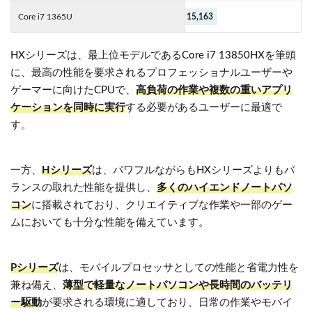
Core i7 1365U
15,163
HXシリーズは、最上位モデルであるCore i7 13850HXを筆頭
に、最高の性能を要求されるプロフェッショナルユーザーや
ゲーマーに向けたCPUで、
高負荷の作業や複数の重いアプリ
ケーションを同時に実行
する必要があるユーザーに最適で
す。
一方、
Hシリーズ
は、パワフルながらもHXシリーズよりもバ
ランスの取れた性能を提供し、
多くのハイエンドノートパソ
コン
に搭載されており、クリエイティブな作業や一部のゲー
ムにおいても十分な性能を備えています。
Pシリーズ
は、モバイルプロセッサとしての性能と省電力性を
兼ね備え、
薄型で軽量なノートパソコンや長時間のバッテリ
ー駆動
が要求される環境に適しており、日常の作業やモバイ