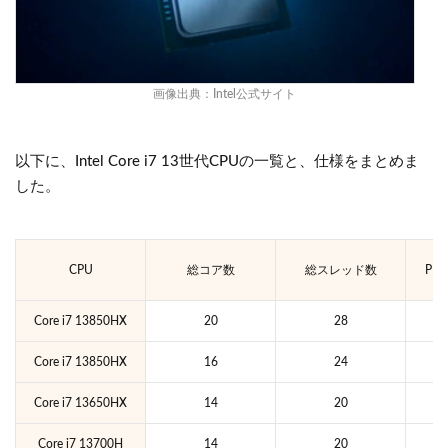
画像出典：
Intel公式サイト
以下に、Intel Core i7 13世代CPUの一覧と、仕様をまとめま
した。
CPU
総コア数
総スレッド数
Pコ
Core i7 13850HX
20
28
Core i7 13850HX
16
24
Core i7 13650HX
14
20
Core i7 13700H
14
20