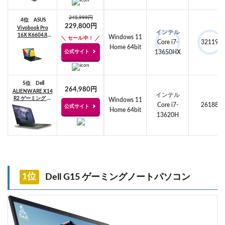
245,999円
4位
ASUS
229,800円
Vivobook Pro
インテル
16X K6604JI
Windows 11
セール中！
Core i7-
32119
(K6604JI-
Home 64bit
K8075W)
公式サイト
13650HX
5位
Dell
264,980円
ALIENWARE X14
インテル
R2 ゲーミング ノ
Windows 11
Core i7-
26188
ートPC
公式サイト
Home 64bit
13620H
1位
Dell G15 ゲーミングノートパソコン