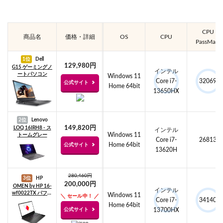
CPU
商品名
価格・詳細
OS
CPU
PassMark
1位
Dell
129,980円
G15 ゲーミングノ
インテル
ートパソコン
Windows 11
Core i7-
32069
公式サイト
Home 64bit
13650HX
2位
Lenovo
149,820円
LOQ 16IRH8 - ス
インテル
Windows 11
トームグレー
Core i7-
26813
Home 64bit
公式サイト
13620H
280,460円
3位
HP
200,000円
OMEN by HP 16-
インテル
wf0022TX パフォ
Windows 11
セール中！
Core i7-
34140
ーマンスモデル
Home 64bit
公式サイト
13700HX