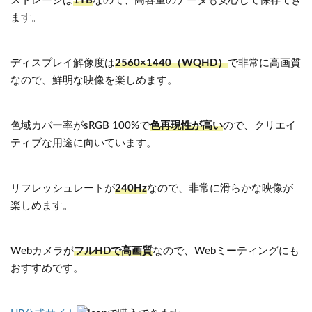
ストレージは
1TB
なので、高容量のデータも安心して保存でき
ます。
ディスプレイ解像度は
2560×1440（WQHD）
で非常に高画質
なので、鮮明な映像を楽しめます。
色域カバー率がsRGB 100%で
色再現性が高い
ので、クリエイ
ティブな用途に向いています。
リフレッシュレートが
240Hz
なので、非常に滑らかな映像が
楽しめます。
Webカメラが
フルHDで高画質
なので、Webミーティングにも
おすすめです。