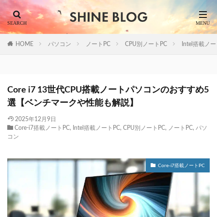
HOME
パソコン
ノートPC
CPU別ノートPC
Intel搭載ノ
Core i7 13世代CPU搭載ノートパソコンのおすすめ5
選【ベンチマークや性能も解説】
2025年12月9日
Core-i7搭載ノートPC
,
Intel搭載ノートPC
,
CPU別ノートPC
,
ノートPC
,
パソ
コン
Core-i7搭載ノートPC