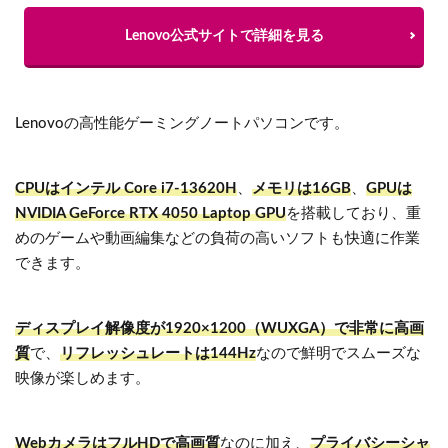
Lenovo公式サイトで詳細を見る
Lenovoの高性能ゲーミングノートパソコンです。
CPUはインテル Core i7-13620H
、
メモリは16GB
、
GPUは
NVIDIA GeForce RTX 4050 Laptop GPU
を搭載しており、重
めのゲームや動画編集などの負荷の高いソフトも快適に作業
できます。
ディスプレイ解像度が1920×1200（WUXGA）で非常に高画
質
で、
リフレッシュレートは144Hz
なので鮮明でスムーズな
映像が楽しめます。
WebカメラはフルHDで高画質
なのに加え、
プライバシーシャ