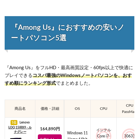
『Among Us』におすすめの安いノ
ートパソコン5選
『Among Us』をフルHD・最高画質設定・60fps以上で快適に
プレイできる
コスパ最強のWindowsノートパソコンを、おす
すめ順にランキング形式
でまとめました。
CPU
商品名
価格・詳細
OS
CPU
PassMark
1位
Lenovo
LOQ 15IRX9 - ル
164,890円
インテル
ナグレー
Windows 11
Core i7-
30633