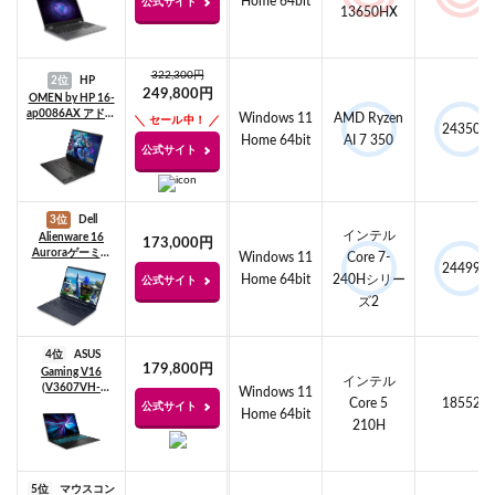
Home 64bit
公式サイト
13650HX
322,300円
2位
HP
249,800円
OMEN by HP 16-
ap0086AX アドバ
Windows 11
AMD Ryzen
セール中！
24350
ンスモデル
Home 64bit
AI 7 350
公式サイト
3位
Dell
インテル
Alienware 16
173,000円
Auroraゲーミン
Windows 11
Core 7-
24499
グ ノートパソコ
Home 64bit
240Hシリー
公式サイト
ン
ズ2
4位
ASUS
179,800円
Gaming V16
インテル
(V3607VH-
Windows 11
Core 5
18552
C5161R5050W)
公式サイト
Home 64bit
210H
5位
マウスコン