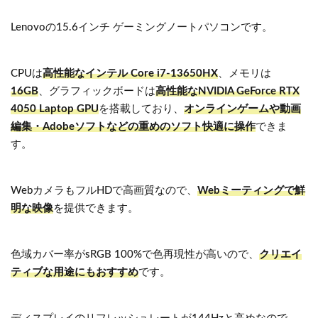
Lenovoの15.6インチ ゲーミングノートパソコンです。
CPUは
高性能なインテル Core i7-13650HX
、メモリは
16GB
、グラフィックボードは
高性能なNVIDIA GeForce RTX
4050 Laptop GPU
を搭載しており、
オンラインゲームや動画
編集・Adobeソフトなどの重めのソフト快適に操作
できま
す。
WebカメラもフルHDで高画質なので、
Webミーティングで鮮
明な映像
を提供できます。
色域カバー率がsRGB 100%で色再現性が高いので、
クリエイ
ティブな用途にもおすすめ
です。