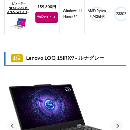
ピューター
159,800円
NEXTGEAR J6-
Windows 11
AMD Ryzen
A7G50WT-A（ホ
23302
ワイト）
Home 64bit
7 7435HS
公式サイト
1位
Lenovo LOQ 15IRX9 - ルナグレー