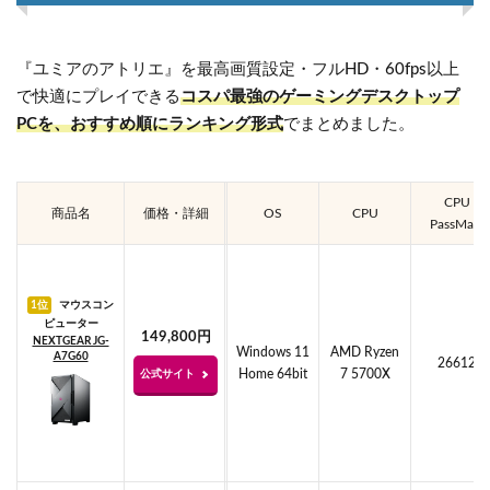
『ユミアのアトリエ』を最高画質設定・フルHD・60fps以上
で快適にプレイできる
コスパ最強のゲーミングデスクトップ
PCを、おすすめ順にランキング形式
でまとめました。
CPU
商品名
価格・詳細
OS
CPU
PassMark
1位
マウスコン
ピューター
149,800円
NEXTGEAR JG-
Windows 11
AMD Ryzen
A7G60
26612
Home 64bit
7 5700X
公式サイト