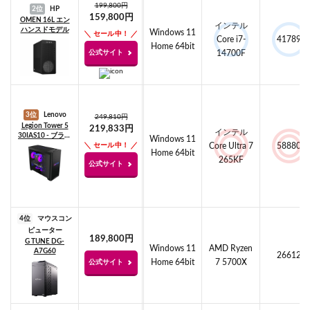
199,800円
2位
HP
159,800円
OMEN 16L エン
インテル
ハンスドモデル
Windows 11
セール中！
Core i7-
41789
Home 64bit
公式サイト
14700F
3位
Lenovo
249,810円
Legion Tower 5
219,833円
インテル
30IAS10 - ブラッ
Windows 11
ク
セール中！
Core Ultra 7
58880
Home 64bit
265KF
公式サイト
4位
マウスコン
ピューター
189,800円
G TUNE DG-
Windows 11
AMD Ryzen
A7G60
26612
Home 64bit
7 5700X
公式サイト