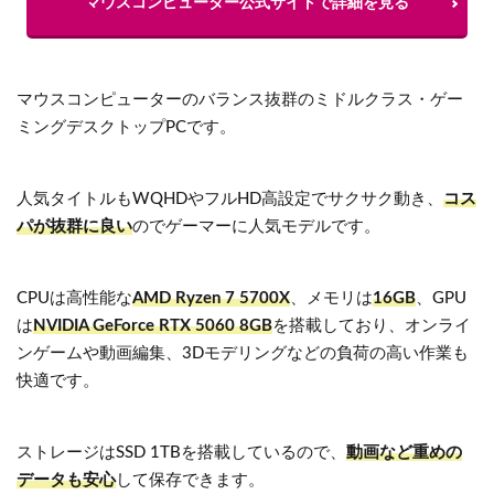
マウスコンピューター公式サイトで詳細を見る
マウスコンピューターのバランス抜群のミドルクラス・ゲー
ミングデスクトップPCです。
人気タイトルもWQHDやフルHD高設定でサクサク動き、
コス
パが抜群に良い
のでゲーマーに人気モデルです。
CPUは高性能な
AMD Ryzen 7 5700X
、メモリは
16GB
、GPU
は
NVIDIA GeForce RTX 5060 8GB
を搭載しており、オンライ
ンゲームや動画編集、3Dモデリングなどの負荷の高い作業も
快適です。
ストレージはSSD 1TBを搭載しているので、
動画など重めの
データも安心
して保存できます。