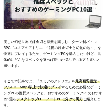
美しい幻想世界で錬金術と探索を楽しむ、ターン制バトル
RPG『ユミアのアトリエ ～追憶の錬金術士と幻創の地～』を
快適にプレイするため、ゲーミングPCを購入したいけど、具
体的にどんなスペックを選べば良いか悩んでいる方も多いと
思います。
そこで本記事では、『ユミアのアトリエ』を
最高画質設定・
フルHD・60fps以上で快適にプレイ
するために必要なゲーミ
ングPCの推奨スペックと、おすすめのゲーミングPCのおすす
め5選を
デスクトップPC・
ノートPC
に分けて両方
ご紹介しま
す。