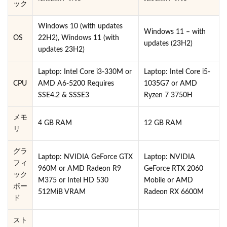
ック
Windows 10 (with updates
Windows 11 – with
OS
22H2), Windows 11 (with
updates (23H2)
updates 23H2)
Laptop: Intel Core i3-330M or
Laptop: Intel Core i5-
CPU
AMD A6-5200 Requires
1035G7 or AMD
SSE4.2 & SSSE3
Ryzen 7 3750H
メモ
4 GB RAM
12 GB RAM
リ
グラ
Laptop: NVIDIA GeForce GTX
Laptop: NVIDIA
フィ
960M or AMD Radeon R9
GeForce RTX 2060
ック
M375 or Intel HD 530
Mobile or AMD
ボー
512MiB VRAM
Radeon RX 6600M
ド
スト