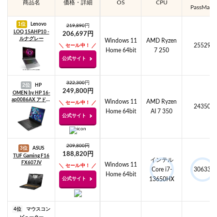
商品名
価格・詳細
OS
CPU
PassMark
1位
Lenovo
219,890
円
LOQ 15AHP10 -
206,697円
ルナグレー
Windows 11
AMD Ryzen
25529
セール中！
Home 64bit
7 250
公式サイト
322,300
円
2位
HP
249,800円
OMEN by HP 16-
ap0086AX アドバ
Windows 11
AMD Ryzen
セール中！
24350
ンスモデル
Home 64bit
AI 7 350
公式サイト
209,800円
3位
ASUS
188,820円
TUF Gaming F16
インテル
FX607JV
Windows 11
セール中！
Core i7-
30633
Home 64bit
公式サイト
13650HX
4位
マウスコン