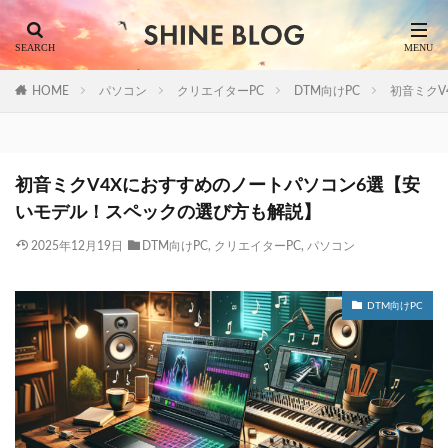
HOME
パソコン
クリエイターPC
DTM向けPC
初音ミクV
初音ミクV4Xにおすすめのノートパソコン6選【安
いモデル！スペックの選び方も解説】
2025年12月19日
DTM向けPC
,
クリエイターPC
,
パソコン
DTM向けPC