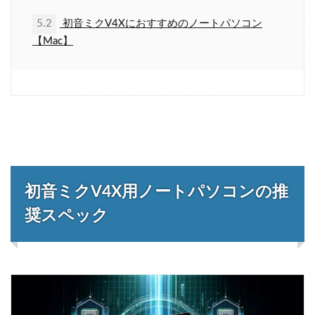
5.2
初音ミクV4Xにおすすめのノートパソコン
【Mac】
初音ミクV4X用ノートパソコンの推
奨スペック