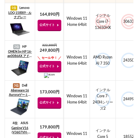
1位
Lenovo
LOQ 15IRX9 - ル
164,890円
インテル
ナグレー
Windows 11
Core i7-
30633
Home 64bit
公式サイト
13650HX
322,300円
2位
HP
249,800円
OMEN by HP 16-
ap0086AX アドバ
Windows 11
AMD Ryzen
セール中！
24350
ンスモデル
Home 64bit
AI 7 350
公式サイト
3位
Dell
インテル
Alienware 16
173,000円
Auroraゲーミン
Windows 11
Core 7-
24499
グ ノートパソコ
Home 64bit
240Hシリー
公式サイト
ン
ズ2
4位
ASUS
179,800円
Gaming V16
インテル
(V3607VH-
Windows 11
Core 5
18552
C5161R5050W)
公式サイト