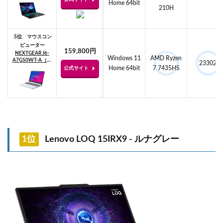
Home 64bit
210H
5位
マウスコン
ピューター
159,800円
NEXTGEAR J6-
Windows 11
AMD Ryzen
A7G50WT-A（ホ
23302
ワイト）
Home 64bit
7 7435HS
公式サイト
1位
Lenovo LOQ 15IRX9 - ルナグレー