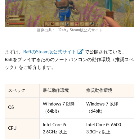
画像出典：
「Raft」Steam版公式サイト
まずは、
RaftのSteam版公式サイト
で公開されている、
Raftをプレイするためのノートパソコンの動作環境（推奨スペ
ック）をご紹介します。
スペック
最低動作環境
推奨動作環境
Windows 7 以降
Windows 7 以降
OS
（64bit）
（64bit）
Intel Core i5
Intel Core i5-6600
CPU
2.6GHz 以上
3.3GHz 以上