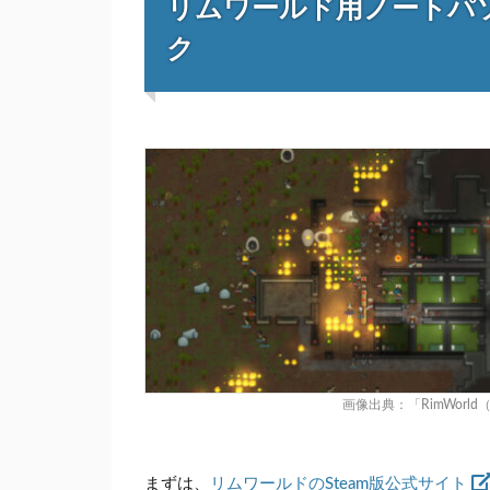
リムワールド用ノートパ
ク
画像出典：
「RimWor
まずは、
リムワールドのSteam版公式サイト