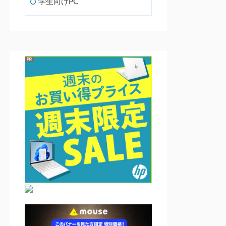
学生向けPC
ディスプレ
ディスプレ
リフレッシ
色域カバー
重量
k
イサイズ
イ解像度
ュレート
率
1920×1080
15.6インチ
144Hz
sRGB 100%
2.40kg
（フルHD）
2560×1600
16.0インチ
（WQXGA
240Hz
sRGB 100%
2.44kg
）
1920×1200
16.0インチ
（WUXGA
144Hz
?
2.27kg
）