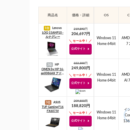
商品名
価格・詳細
OS
C
1位
Lenovo
219,890
円
LOQ 15AHP10 -
206,697円
ルナグレー
Windows 11
AMD 
セール中！
Home 64bit
7 
公式サイト
322,300
円
2位
HP
249,800円
OMEN by HP 16-
ap0086AX アドバ
Windows 11
AMD 
セール中！
ンスモデル
Home 64bit
AI 
公式サイト
209,800円
3位
ASUS
188,820円
TUF Gaming F16
イ
FX607JV
Windows 11
セール中！
Cor
Home 64bit
公式サイト
136