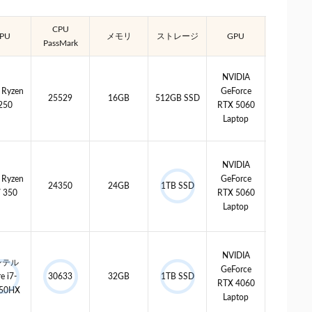
CPU
Average
PU
メモリ
ストレージ
GPU
PassMark
G3D Mar
NVIDIA
Ryzen
GeForce
25529
16GB
512GB SSD
17836
250
RTX 5060
Laptop
NVIDIA
Ryzen
GeForce
24350
24GB
1TB SSD
17836
7 350
RTX 5060
Laptop
NVIDIA
ンテル
GeForce
e i7-
30633
32GB
1TB SSD
17873
RTX 4060
50HX
Laptop