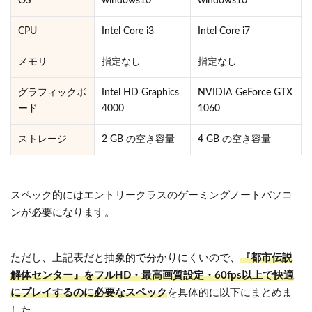
OS
windows10
windows10
CPU
Intel Core i3
Intel Core i7
メモリ
指定なし
指定なし
グラフィックボ
Intel HD Graphics
NVIDIA GeForce GTX
ード
4000
1060
ストレージ
2 GB の空き容量
4 GB の空き容量
スペック的にはエントリークラスのゲーミングノートパソコ
ンが必要になります。
ただし、上記表だと抽象的で分かりにくいので、
『都市伝説
解体センター』を
フルHD・最高画質設定・60fps以上
で快適
にプレイするのに必要なスペック
を具体的に以下にまとめま
した。