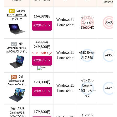
PassMark
1位
Lenovo
LOQ 15IRX9 - ル
164,890円
インテル
ナグレー
Windows 11
Core i7-
30633
Home 64bit
公式サイト
13650HX
322,300円
2位
HP
249,800円
OMEN by HP 16-
ap0086AX アドバ
Windows 11
AMD Ryzen
セール中！
24350
ンスモデル
Home 64bit
AI 7 350
公式サイト
3位
Dell
インテル
Alienware 16
173,000円
Auroraゲーミン
Windows 11
Core 7-
24499
グ ノートパソコ
Home 64bit
240Hシリー
公式サイト
ン
ズ2
4位
ASUS
179,800円
Gaming V16
インテル
(V3607VH-