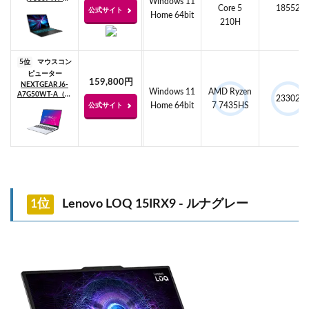
Windows 11
Core 5
18552
C5161R5050W)
公式サイト
Home 64bit
210H
5位
マウスコン
ピューター
159,800円
NEXTGEAR J6-
Windows 11
AMD Ryzen
A7G50WT-A（ホ
23302
ワイト）
Home 64bit
7 7435HS
公式サイト
1位
Lenovo LOQ 15IRX9 - ルナグレー